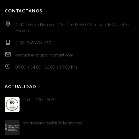
CONTÁCTANOS
C/ Dr. Pedro Herrero Nº5 · Cp. 03550 · San Juan de Alicante ·
Alicante
(+34) 965 654 637
contacto@grupocimentart.com
09.00 a 14:00 · 16:00 a 19:00 hrs.
ACTUALIDAD
Global 100 – 2024
Internacionalización de la empresa