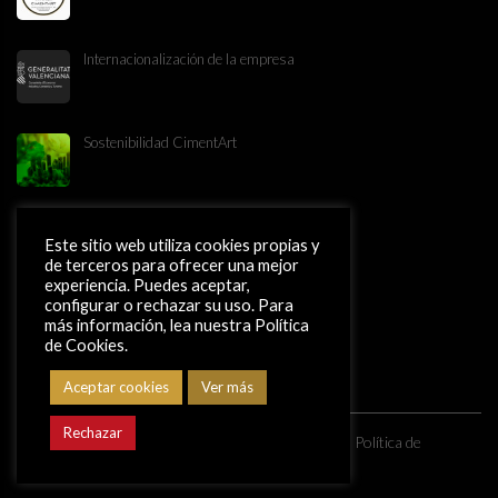
Internacionalización de la empresa
Sostenibilidad CimentArt
Este sitio web utiliza cookies propias y
de terceros para ofrecer una mejor
PYME INNOVADORA
experiencia. Puedes aceptar,
configurar o rechazar su uso. Para
más información, lea nuestra Política
de Cookies.
Aceptar cookies
Ver más
Rechazar
Copyright ©
2026
Grupo CimentArt |
Aviso legal
|
Política de
privacidad
|
Política de cookies.