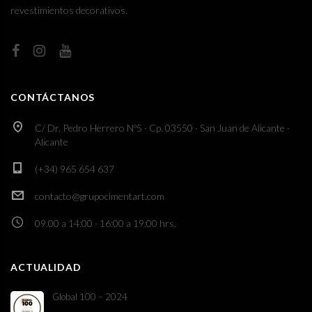
revestimientos decorativos.
CONTÁCTANOS
C/ Dr. Pedro Herrero Nº5 · Cp. 03550 · San Juan de Alicante ·
Alicante
(+34) 965 654 637
contacto@grupocimentart.com
09.00 a 14:00 · 16:00 a 19:00 hrs.
ACTUALIDAD
Global 100 – 2024