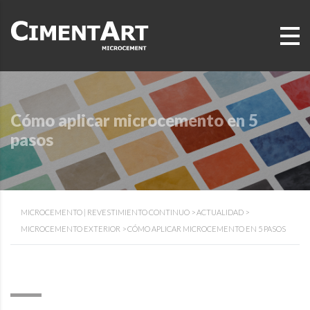
Cómo aplicar microcemento en 5
pasos
MICROCEMENTO | REVESTIMIENTO CONTINUO
>
ACTUALIDAD
>
MICROCEMENTO EXTERIOR
>
CÓMO APLICAR MICROCEMENTO EN 5 PASOS