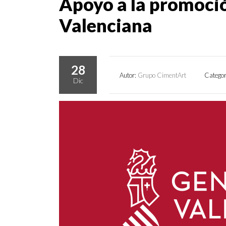
Apoyo a la promoció
Valenciana
28
Autor:
Grupo CimentArt
Categor
Dic