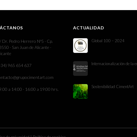
ÁCTANOS
ACTUALIDAD
Global 100 – 2024
/ Dr. Pedro Herrero Nº5 · Cp.
3550 · San Juan de Alicante ·
licante
Internacionalización de la
+34) 965 654 637
ontacto@grupocimentart.com
Sostenibilidad CimentArt
9.00 a 14:00 · 16:00 a 19:00 hrs.
tica de privacidad
|
Política de cookies.