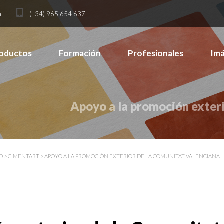
m
(+34) 965 654 637
oductos
Formación
Profesionales
Im
Apoyo a la promoción exter
D
>
CIMENTART
>
APOYO A LA PROMOCIÓN EXTERIOR DE LA COMUNITAT VALENCIANA