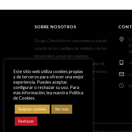
SOBRE NOSOTROS
CONT
C
Grupo CimentArt es una empresa nacida
0
a partir de los cambios de modelo y de los
A
desarrollos a nivel de sistemas
(
constructivos y de diseño y el avance de
las nuevas tecnologías aplicadas al sector
Este sitio web utiliza cookies propias
c
y de terceros para ofrecer una mejor
de los revestimientos decorativos.
experiencia. Puedes aceptar,
0
configurar o rechazar su uso. Para
más información, lea nuestra Política
de Cookies.
Aceptar cookies
Ver más
Rechazar
Copyright ©
2026
Grupo CimentArt |
Aviso legal
|
Polí