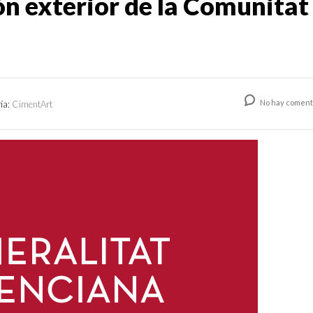
n exterior de la Comunitat
No hay coment
ía:
CimentArt