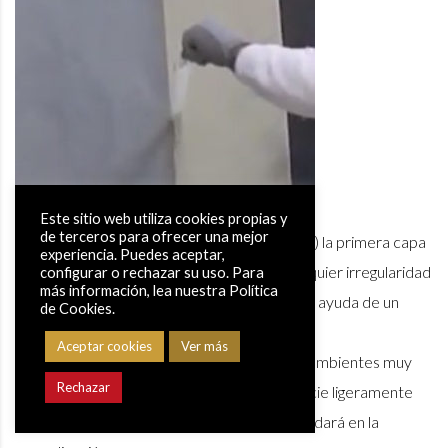
Este sitio web utiliza cookies propias y
de terceros para ofrecer una mejor
Lijar con hoja de lija fina (grano 150 a 200) la primera capa
experiencia. Puedes aceptar,
de Microcemento Fino corrigiendo cualquier irregularidad
configurar o rechazar su uso. Para
más información, lea nuestra Política
Quitar el polvo creado por el lijado con la ayuda de un
de Cookies.
aspirador
Aceptar cookies
Ver más
Tip: antes de aplicar la segunda capa en ambientes muy
Rechazar
calurosos, se puede pulverizar la superficie ligeramente
con un pulverizador con agua. esto le ayudará en la