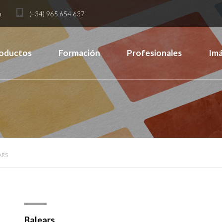
m
(+34) 965 654 637
oductos
Formación
Profesionales
Im
ARS
Balears