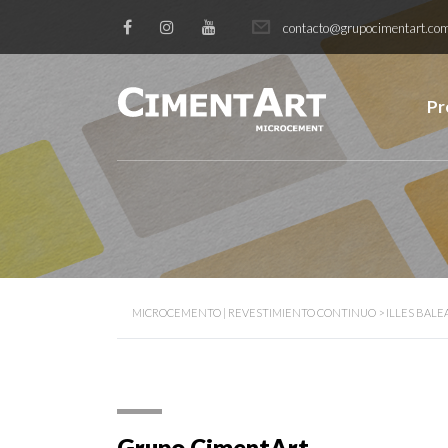
contacto@grupocimentart.co
Pr
MICROCEMENTO | REVESTIMIENTO CONTINUO
>
ILLES BALE
Grupo CimentArt