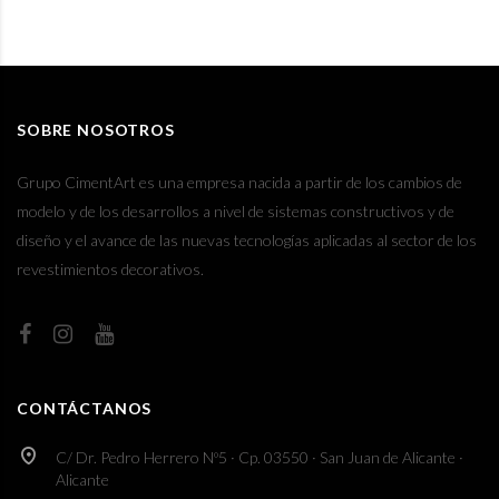
SOBRE NOSOTROS
Grupo CimentArt es una empresa nacida a partir de los cambios de
modelo y de los desarrollos a nivel de sistemas constructivos y de
diseño y el avance de las nuevas tecnologías aplicadas al sector de los
revestimientos decorativos.
CONTÁCTANOS
C/ Dr. Pedro Herrero Nº5 · Cp. 03550 · San Juan de Alicante ·
Alicante