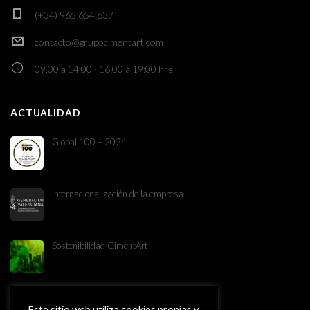
(+34) 965 654 637
contacto@grupocimentart.com
09.00 a 14:00 · 16:00 a 19:00 hrs.
ACTUALIDAD
Global 100 – 2024
Internacionalización de la empresa
Sostenibilidad CimentArt
Este sitio web utiliza cookies propias y