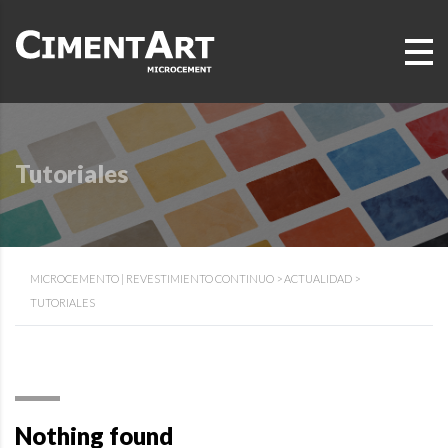
Tutoriales
MICROCEMENTO | REVESTIMIENTO CONTINUO
>
ACTUALIDAD
>
TUTORIALES
Nothing found