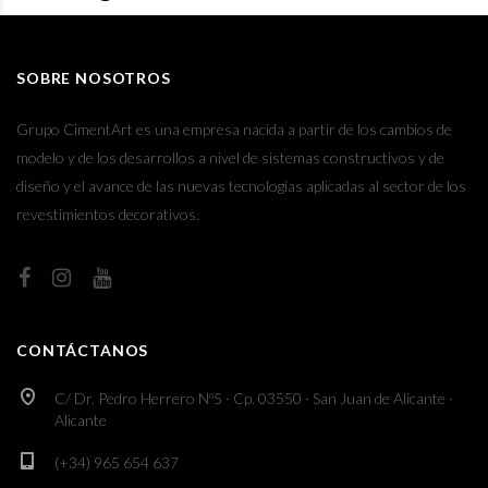
SOBRE NOSOTROS
Grupo CimentArt es una empresa nacida a partir de los cambios de
modelo y de los desarrollos a nivel de sistemas constructivos y de
diseño y el avance de las nuevas tecnologías aplicadas al sector de los
revestimientos decorativos.
CONTÁCTANOS
C/ Dr. Pedro Herrero Nº5 · Cp. 03550 · San Juan de Alicante ·
Alicante
(+34) 965 654 637