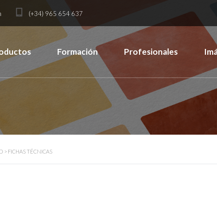
m
(+34) 965 654 637
oductos
Formación
Profesionales
Im
D
>
FICHAS TÉCNICAS